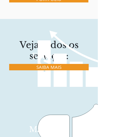
Veja todos os
serviços:
Finanças
SAIBA MAIS
Marketing