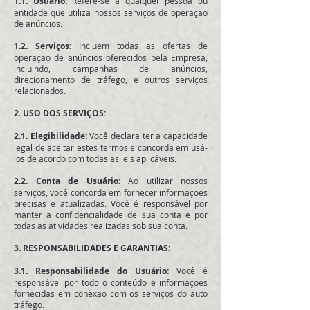
1.1.
Usuário:
Refere-se a qualquer pessoa ou
entidade que utiliza nossos serviços de operação
de anúncios.
1.2.
Serviços:
Incluem todas as ofertas de
operação de anúncios oferecidos pela Empresa,
incluindo, campanhas de anúncios,
direcionamento de tráfego, e outros serviços
relacionados.
2.
USO DOS SERVIÇOS:
2.1. Elegibilidade:
Você declara ter a capacidade
legal de aceitar estes termos e concorda em usá-
los de acordo com todas as leis aplicáveis.
2.2. Conta de Usuário:
Ao utilizar nossos
serviços, você concorda em fornecer informações
precisas e atualizadas. Você é responsável por
manter a confidencialidade de sua conta e por
todas as atividades realizadas sob sua conta.
3. RESPONSABILIDADES E GARANTIAS:
3.1. Responsabilidade do Usuário:
Você é
responsável por todo o conteúdo e informações
fornecidas em conexão com os serviços do auto
tráfego.