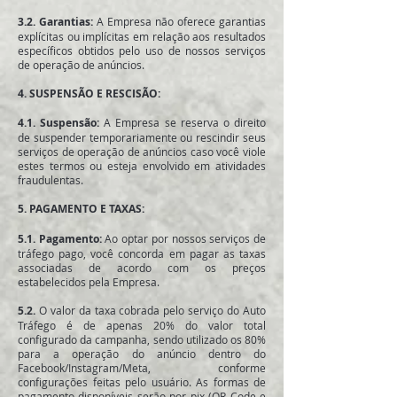
3.2. Garantias:
A Empresa não oferece garantias
explícitas ou implícitas em relação aos resultados
específicos obtidos pelo uso de nossos serviços
de operação de anúncios.
4. SUSPENSÃO E RESCISÃO:
4.1. Suspensão:
A Empresa se reserva o direito
de suspender temporariamente ou rescindir seus
serviços de operação de anúncios caso você viole
estes termos ou esteja envolvido em atividades
fraudulentas.
5. PAGAMENTO E TAXAS:
5.1. Pagamento:
Ao optar por nossos serviços de
tráfego pago, você concorda em pagar as taxas
associadas de acordo com os preços
estabelecidos pela Empresa.
5.2.
O valor da taxa cobrada pelo serviço do Auto
Tráfego é de apenas 20% do valor total
configurado da campanha, sendo utilizado os 80%
para a operação do anúncio dentro do
Facebook/Instagram/Meta, conforme
configurações feitas pelo usuário. As formas de
pagamento disponíveis serão por pix (QR Code e