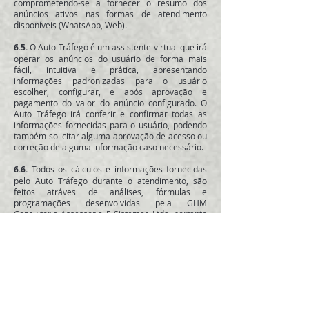
comprometendo-se a fornecer o resumo dos
anúncios ativos nas formas de atendimento
disponíveis (WhatsApp, Web).
6.5.
O Auto Tráfego é um assistente virtual que irá
operar os anúncios do usuário de forma mais
fácil, intuitiva e prática, apresentando
informações padronizadas para o usuário
escolher, configurar, e após aprovação e
pagamento do valor do anúncio configurado. O
Auto Tráfego irá conferir e confirmar todas as
informações fornecidas para o usuário, podendo
também solicitar alguma aprovação de acesso ou
correção de alguma informação caso necessário.
6.6.
Todos os cálculos e informações fornecidas
pelo Auto Tráfego durante o atendimento, são
feitos atráves de análises, fórmulas e
programações desenvolvidas pela GHM
Consultoria Assessoria E Sistemas Ltda, portanto
o usuário está de acordo com todas as
informações apresentadas.
6.7.
O Auto Tráfego não é um produto, mas sim
um serviço de atendimento virtual para operação
de anúncios de forma mais prática e rápida
dentro das mídias sociais do usuário (Facebook e
Instagram), então automaticamente ao aprovar o