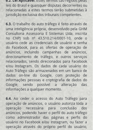
6.2. Lei Aplicável:
Estes termos são regidos pelas
leis do Brasil e quaisquer disputas decorrentes ou
relacionadas a estes termos serão submetidas à
jurisdição exclusiva dos tribunais competentes.
6.3.
O trabalho do auto tráfego é feito através de
uma inteligência própria, desenvolvido pela GHM
Consultoria Assessoria E Sistemas Ltda, inscrita
no CNPJ sob nº
43.510.214
/0001-10, onde o
usuário cede as credenciais de usuário e senha
do Facebook, para as ofertas de operação de
anúncios, incluindo campanhas de anúncios,
direcionamento de tráfego, e outros serviços
relacionados, sendo direcionados para Facebook
e/ou Instagram. Os dados de cada usuário do
Auto Tráfego são armazenados em um banco de
dados on-line do Google, com proteção de
informações pessoas e criptografia de dados do
Google, sendo possível a alteração das
informações a qualquer momento.
6.4.
Ao ceder o acesso do Auto Tráfego para
operação de anúncios, o usuário autoriza toda a
operação necessária para conclusão dos
anúncios, podendo haver o perfil do auto tráfego
como administrador das páginas e perfis do
usuário no Facebook e/ou Instagram, ou fazer a
operação através do próprio perfil do usuário,