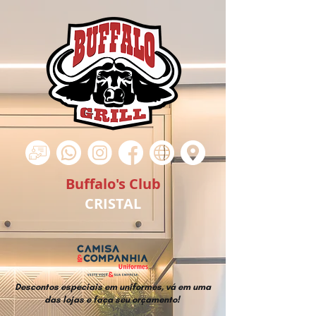
Buffalo's Club
CRISTAL
Descontos especiais em uniformes, vá em uma
das lojas e faça seu orçamento!